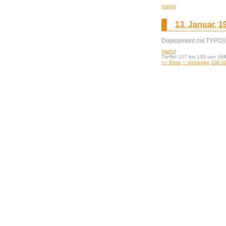
[mehr]
13. Januar, 1
Deployment mit TYPO3 
[mehr]
Treffer 127 bis 133 von 16
<< Erste
< Vorherige
106-1