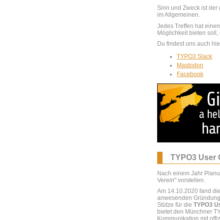
Sinn und Zweck ist de
im Allgemeinen.
Jedes Treffen hat eine
Möglichkeit bieten sol
Du findest uns auch hie
TYPO3 Slack
Mastodon
Facebook
TYPO3 User G
Nach einem Jahr Planun
Verein" vorstellen.
Am 14.10.2020 fand di
anwesenden Gründungsm
Stütze für die
TYPO3 U
bietet den Münchner TY
Kommunikation mit offiz