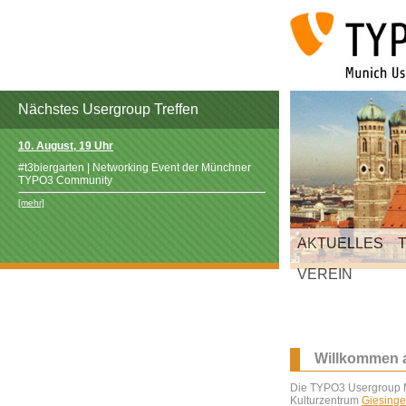
Nächstes Usergroup Treffen
10. August, 19 Uhr
#t3biergarten | Networking Event der Münchner
TYPO3 Community
[mehr]
AKTUELLES
VEREIN
Willkommen 
Die TYPO3 Usergroup Mü
Kulturzentrum
Giesinge