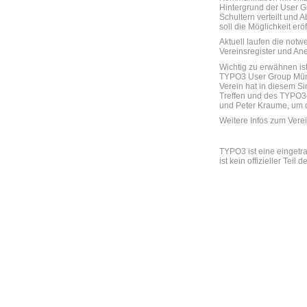
Hintergrund der User 
Schultern verteilt und
soll die Möglichkeit er
Aktuell laufen die not
Vereinsregister und An
Wichtig zu erwähnen ist,
TYPO3 User Group Mün
Verein hat in diesem S
Treffen und des TYPO3
und Peter Kraume, um
Weitere Infos zum Verei
TYPO3 ist eine eingetr
ist kein offizieller Teil