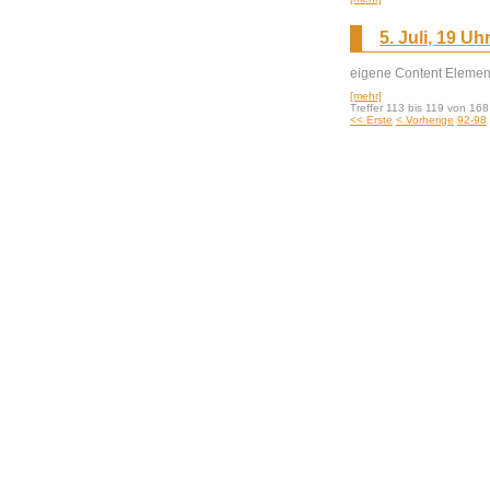
5. Juli, 19 Uh
eigene Content Element
[mehr]
Treffer 113 bis 119 von 168
<< Erste
< Vorherige
92-98